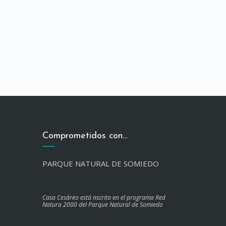
Comprometidos con…
PARQUE NATURAL DE SOMIEDO
Casa Cesáreo está nscrita en el programa Red
Natura 2000 del Parque Natural de Somiedo