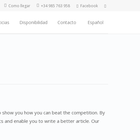
Como llegar
+34 985 763 958
Facebook
icias
Disponibilidad
Contacto
Español
 to show you how you can beat the competition. By
s and enable you to write a better article. Our