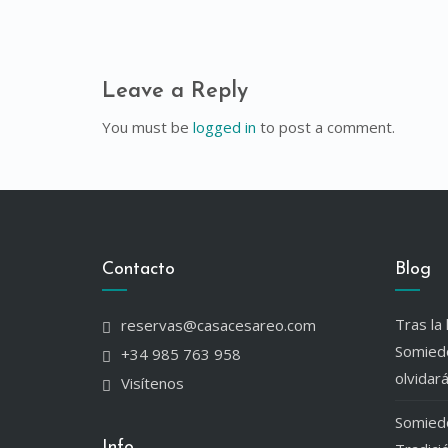
Leave a Reply
You must be
logged in
to post a comment.
Contacto
Blog
Tras la 
reservas@casacesareo.com
Somiedo
+34 985 763 958
olvidar
Visítenos
Somiedo
Info