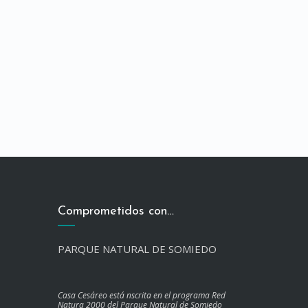
Comprometidos con…
PARQUE NATURAL DE SOMIEDO
Casa Cesáreo está nscrita en el programa Red
Natura 2000 del Parque Natural de Somiedo