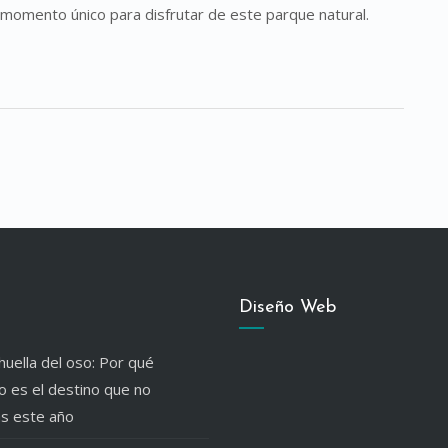
 momento único para disfrutar de este parque natural.
Diseño Web
huella del oso: Por qué
 es el destino que no
ás este año