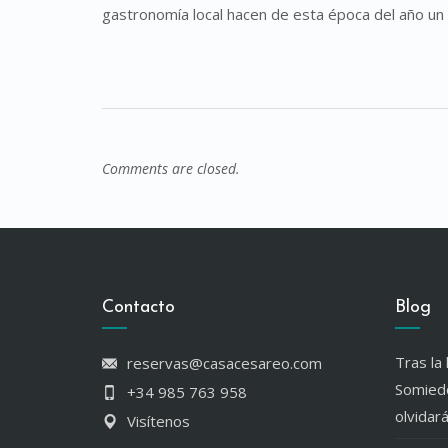
gastronomía local hacen de esta época del año un
Comments are closed.
Contacto
Blog
Tras la 
reservas@casacesareo.com
Somiedo
+34 985 763 958
olvidar
Visítenos