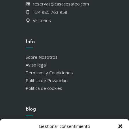
reservas@casacesareo.com
+34 985 763 958
Visítenos
Info
Sobre Nosotros
Aviso legal
Términos y Condiciones
Política de Privacidad
Política de cookies
Blog
Tras la huella del oso: Por qué
Gestionar consentimiento