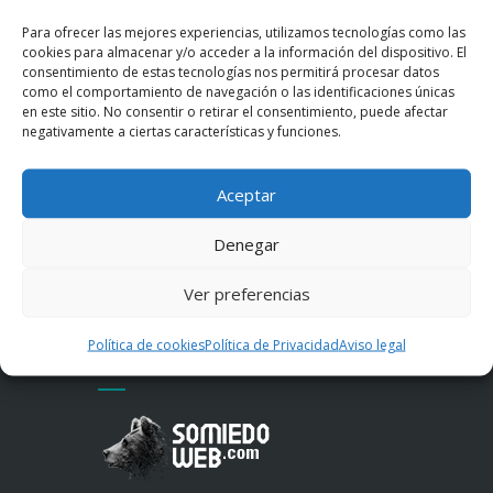
Somiedo es el destino que no olvidarás
Para ofrecer las mejores experiencias, utilizamos tecnologías como las
este año
cookies para almacenar y/o acceder a la información del dispositivo. El
consentimiento de estas tecnologías nos permitirá procesar datos
Somiedo en Invierno: Silencio, Tradición
como el comportamiento de navegación o las identificaciones únicas
en este sitio. No consentir o retirar el consentimiento, puede afectar
y Hogares Encendidos
negativamente a ciertas características y funciones.
Somiedo en imágenes: paisajes que
Aceptar
enamoran
Denegar
Costumbres y gastronomía en los
pueblos de Somiedo
Ver preferencias
Política de cookies
Política de Privacidad
Aviso legal
Diseño Web